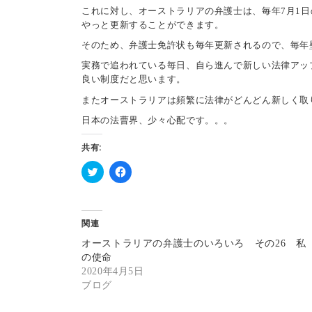
これに対し、オーストラリアの弁護士は、毎年7月1
やっと更新することができます。
そのため、弁護士免許状も毎年更新されるので、毎年
実務で追われている毎日、自ら進んで新しい法律アッ
良い制度だと思います。
またオーストラリアは頻繁に法律がどんどん新しく取
日本の法曹界、少々心配です。。。
共有:
ク
F
リ
a
ッ
c
ク
e
し
b
関連
て
o
T
o
オーストラリアの弁護士のいろいろ その26 私
w
k
i
で
の使命
t
共
2020年4月5日
t
有
e
す
ブログ
r
る
で
に
共
は