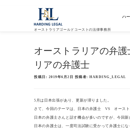
コ
ン
ハ
テ
ン
オーストラリアゴールドコーストの法律事務所
ツ
へ
ス
オーストラリアの弁護士
キ
ッ
リアの弁護士
プ
投稿日:
2019年6月2日
投稿者:
HARDING_LEGAL
5月は日本出張があり、更新が滞りました。
さて、今回のテーマは、日本の弁護士 VS オース
日本の弁護士さんと話す機会が多いのですが、今回新
日本の弁護士は、一度司法試験に受かって弁護士にな