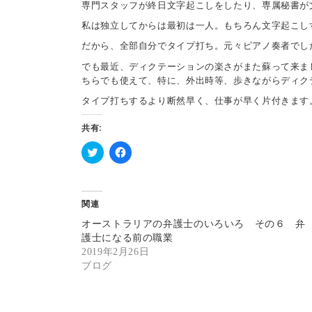
専門スタッフが終日文字起こしをしたり、専属秘書が
私は独立してからは最初は一人。もちろん文字起こし
だから、全部自分でタイプ打ち。元々ピアノ奏者でし
でも最近、ディクテーションの楽さがまた蘇って来まし
ちらでも使えて、特に、外出時等、歩きながらディク
タイプ打ちするより断然早く、仕事が早く片付きます
共有:
ク
F
リ
a
ッ
c
ク
e
し
b
関連
て
o
T
o
オーストラリアの弁護士のいろいろ その６ 弁
w
k
i
で
護士になる前の職業
t
共
2019年2月26日
t
有
e
す
ブログ
r
る
で
に
共
は
有
ク
(
リ