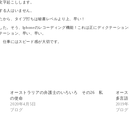
文字起こしします。
する人はいません。
たから、タイプ打ちは秘書レベルより上、早い！
た。そう、Iphoneのレコーディング機能！これは正にディクテーショ
テーション、早い、早い。
。仕事にはスピード感が大切です。
オーストラリアの弁護士のいろいろ その26 私
オース
の使命
多言語
2020年4月5日
2019
ブログ
ブログ