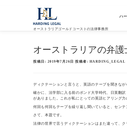
コ
ン
ハ
テ
ン
オーストラリアゴールドコーストの法律事務所
ツ
へ
ス
オーストラリアの弁護
キ
ッ
プ
投稿日:
2019年7月26日
投稿者:
HARDING_LEGAL
ディクテーションと言うと、英語のテープを聞きなが
確かに、法学部に入る前のボンド大学時代、日英翻訳
がありました。これが私にとっての英語ヒアリング力
何回も何回もテープを繰り返し聞いていると、センテ
さて、本題です。
法律の世界で言うディクテーションはまた違って、ク