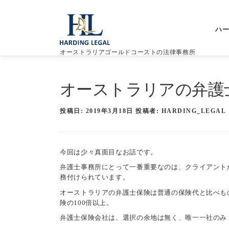
コ
ン
ハ
テ
ン
オーストラリアゴールドコーストの法律事務所
ツ
へ
ス
オーストラリアの弁護
キ
ッ
プ
投稿日:
2019年3月18日
投稿者:
HARDING_LEGAL
今回は少々真面目なお話です。
弁護士事務所にとって一番重要なのは、クライアント
務付けられています。
オーストラリアの弁護士保険は普通の保険代と比べも
険の100倍以上。
弁護士保険会社は、選択の余地は無く、唯一一社のみ