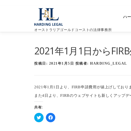
コ
ン
ハ
テ
ン
オーストラリアゴールドコーストの法律事務所
ツ
へ
ス
2021年1月1日からF
キ
ッ
プ
投稿日:
2021年1月5日
投稿者:
HARDING_LEGAL
2021年1月1日より、FIRB申請費用が値上げして
また4日より、FIRBのウェブサイトも新しくアップ
共有:
ク
F
リ
a
ッ
c