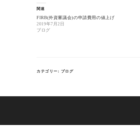
ク
e
し
b
関連
て
o
T
o
FIRB(外資審議会)の申請費用の値上げ
w
k
i
で
2019年7月2日
t
共
ブログ
t
有
e
す
r
る
で
に
共
は
有
ク
(
リ
新
ッ
し
ク
い
し
ウ
て
カテゴリー:
ブログ
ィ
く
ン
だ
ド
さ
ウ
い
で
(
開
新
き
し
ま
い
す
ウ
)
ィ
ン
ド
ウ
で
開
き