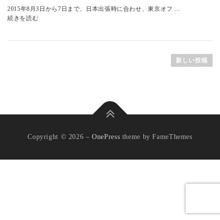
2015年8月3日から7日まで、日本出張時に合わせ、東京オフ …
続きを読む
投
稿
新しい投稿
ナ
ビ
ゲ
ー
シ
Copyright © 2026
–
OnePress
theme by FameThemes
ョ
ン