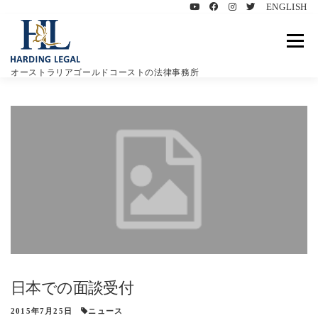
ENGLISH
コ
ン
メニュ
テ
ン
オーストラリアゴールドコーストの法律事務所
ツ
へ
ハーディングリーガルについて
特徴
業務内容
ス
キ
ッ
プ
豪州遺言書について
お客様の声
ブログ
お問い合わせ
日本での面談受付
2015年7月25日
ニュース