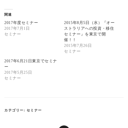
リ
a
ッ
c
ク
e
し
b
関連
て
o
T
o
2017年度セミナー
2015年8月5日（水）『オー
w
k
i
で
2017年7月1日
ストラリアへの投資・移住
t
共
セミナー
セミナー』を東京で開
t
有
e
す
催！！
r
る
で
に
2015年7月26日
共
は
セミナー
有
ク
(
リ
新
ッ
2017年6月21日東京でセミナ
し
ク
ー
い
し
ウ
て
2017年5月25日
ィ
く
セミナー
ン
だ
ド
さ
ウ
い
で
(
開
新
き
し
ま
い
す
ウ
)
ィ
カテゴリー:
セミナー
ン
ド
ウ
で
開