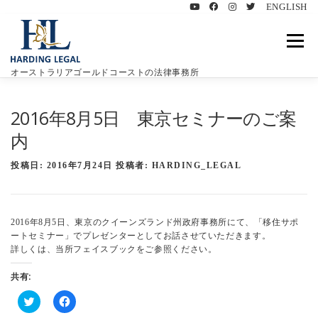
ENGLISH
コ
ン
メニュ
テ
ン
オーストラリアゴールドコーストの法律事務所
ツ
へ
ハーディングリーガルについて
特徴
業務内容
ス
2016年8月5日 東京セミナーのご案
キ
内
ッ
プ
豪州遺言書について
お客様の声
ブログ
投稿日:
2016年7月24日
投稿者:
HARDING_LEGAL
お問い合わせ
2016年8月5日、東京のクイーンズランド州政府事務所にて、「移住サポ
ートセミナー」でプレゼンターとしてお話させていただきます。
詳しくは、当所フェイスブックをご参照ください。
共有:
ク
F