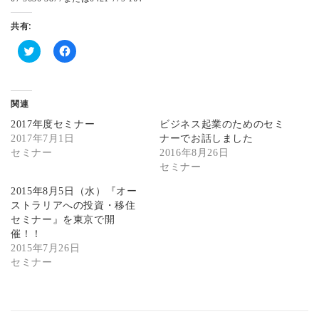
共有:
ク
F
リ
a
ッ
c
ク
e
し
b
関連
て
o
T
o
2017年度セミナー
ビジネス起業のためのセミ
w
k
i
で
2017年7月1日
ナーでお話しました
t
共
セミナー
2016年8月26日
t
有
e
す
セミナー
r
る
で
に
共
は
2015年8月5日（水）『オー
有
ク
ストラリアへの投資・移住
(
リ
新
ッ
セミナー』を東京で開
し
ク
催！！
い
し
ウ
て
2015年7月26日
ィ
く
セミナー
ン
だ
ド
さ
ウ
い
で
(
開
新
き
し