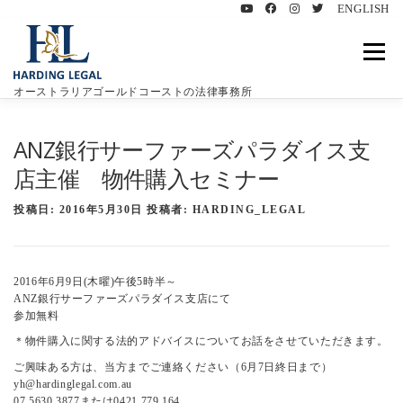
ENGLISH
コ
ン
メニュ
テ
ン
オーストラリアゴールドコーストの法律事務所
ツ
へ
ハーディングリーガルについて
特徴
業務内容
ス
ANZ銀行サーファーズパラダイス支
キ
店主催 物件購入セミナー
ッ
プ
豪州遺言書について
お客様の声
ブログ
投稿日:
2016年5月30日
投稿者:
HARDING_LEGAL
お問い合わせ
2016年6月9日(木曜)午後5時半～
ANZ銀行サーファーズパラダイス支店にて
参加無料
＊物件購入に関する法的アドバイスについてお話をさせていただきます。
ご興味ある方は、当方までご連絡ください（6月7日終日まで）
yh@hardinglegal.com.au
07 5630 3877または0421 779 164