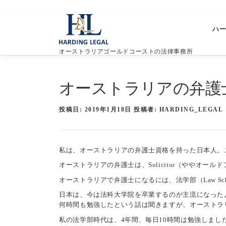
コ
ン
ハ
テ
ン
オーストラリアゴールドコーストの法律事務所
ツ
へ
ス
オーストラリアの弁護
キ
ッ
プ
投稿日:
2019年1月18日
投稿者:
HARDING_LEGAL
私は、オーストラリアの弁護士資格を持った日本人。
オーストラリアの弁護士は、Solicitor（ややオール
オーストラリアで弁護士になるには、法学部（Law Sc
日本は、今は法科大学院を卒業するのが主流になった
何時間も勉強したという話は聞きますが、オーストラ
私の法学部時代は、4年間、毎日10時間は勉強しま