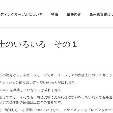
ーディングリーガルについて
特徴
業務内容
豪州遺言書に
士のいろいろ その１
この視点から、今後、シリーズでオーストラリアの弁護士について書こう
ドファッション的な言い方）やLawyerと呼ばれます。
hool）を卒業していなくては成れません。
ようですが、それでも、司法試験に受かれば法学部を出ていなくても弁護
リアの法学部の勉強は正にその世界です。
した。勉強しないと授業についていけない、アサイメントもプレゼンもオー