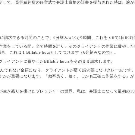
そして、高等裁判所の任官式で弁護士資格の証書を授与された時は、涙が
アントに請求できる時間のことで、6分刻みｘ10が1時間、これを x 6で1日60
作業をしている間、全て時間を計り、そのクライアントの作業に費やした
れは 1 Billable hourとしてつけます（6分刻みなので）。
アントに費やしたBillable hoursをそのまま請求します。
求したら、とんでもない金額になり、クライアントが驚く請求額になりクレーム
すかが重要になります。「効率良く、速く、しかも正確に作業をする」が
が生き残りを掛けたプレッシャーの世界。私は、弁護士になって最初の1