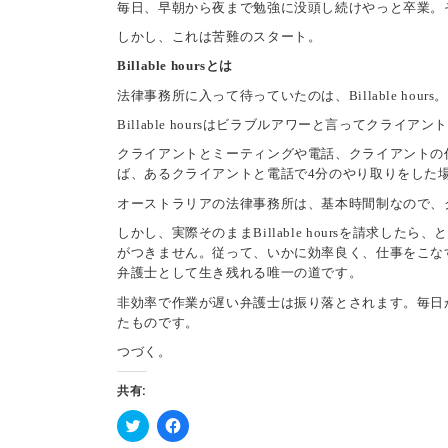
毎日、早朝から夜まで勉強に没頭し続けやっと卒業。
しかし、これは苦難のスタート。
Billable hoursとは
法律事務所に入って待っていたのは、Billable hours。
Billable hoursはビラブルアワーと言ってクライ
クライアントとミーティングや電話、クライアントの
ば、あるクライアントと電話で4分のやり取りをした場合、こ
オーストラリアの法律事務所は、基本時間制なので、クライ
しかし、実際そのままBillable hoursを請
がつきません。従って、いかに効率良く、仕事をこな
弁護士として生き残れる唯一の道です。
非効率で作業が遅い弁護士は振り落とされます。毎日
たものです。
つづく。
共有:
ク
F