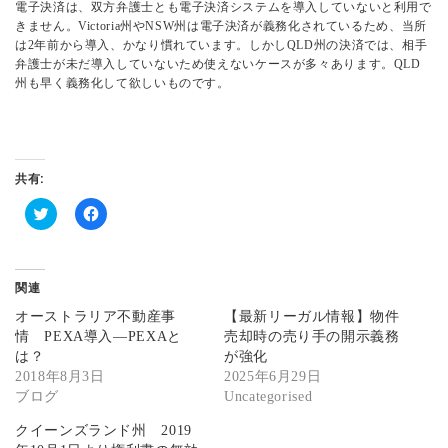
電子決済は、双方弁護士とも電子決済システムを導入していないと利用で
きません。Victoria州やNSW州は電子決済が義務化されているため、当所
は2年前から導入、かなり慣れています。しかしQLD州の決済では、相手
弁護士が未だ導入していないため使えないケースが多々あります。QLD
州も早く義務化して欲しいものです。
共有:
ク
F
リ
a
ッ
c
ク
e
し
b
関連
て
o
T
o
オーストラリア不動産事
【最新リーガル情報】物件
w
k
i
で
情 PEXA導入―PEXAと
売却時の売り手の開示義務
t
共
は？
が強化
t
有
e
す
2018年8月3日
2025年6月29日
r
る
ブログ
で
に
Uncategorised
共
は
有
ク
クイーンズランド州 2019
(
リ