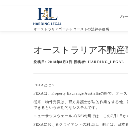
コ
ン
ハ
テ
ン
オーストラリアゴールドコーストの法律事務所
ツ
へ
ス
オーストラリア不動産事
キ
ッ
プ
投稿日:
2018年8月3日
投稿者:
HARDING_LEGAL
PEXAとは？
PEXAは、Property Exchange Austral
従来、物件売買は、双方弁護士が法的作業をする他、譲
できるという画期的なシステムです。
ニューサウスウェールズ(NSW)州では、この7月1日
PEXAにおけるクライアントの利点は、例えば、日本