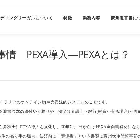
ーディングリーガルについて
特徴
業務内容
豪州遺言書に
情 PEXA導入―PEXAとは？
iaの略で、オーストラリアのオンライン物件売買法的システムのことです。
渡書原本の送付やり取りや、決済は弁護士・銀行(融資が有る場合)が面前
から弁護士にPEXA導入を強化し、来年7月1日からはPEXA全面義務化にな
在住の売り手の場合、決済前に「譲渡書」という書類に豪州大使館領事部の