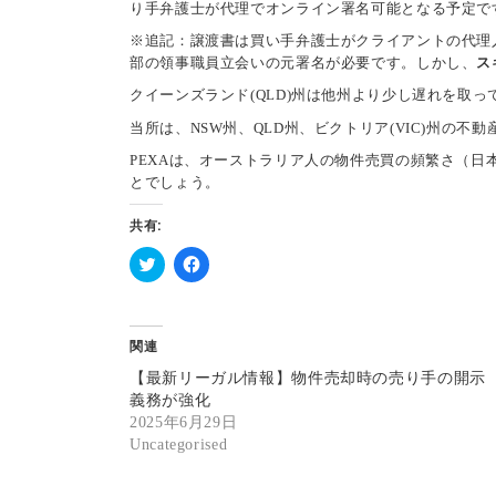
り手弁護士が代理でオンライン署名可能となる予定で
※追記：譲渡書は買い手弁護士がクライアントの代理
部の領事職員立会いの元署名が必要です。しかし、
ス
クイーンズランド(QLD)州は他州より少し遅れを取っ
当所は、NSW州、QLD州、ビクトリア(VIC)州の
PEXAは、オーストラリア人の物件売買の頻繁さ（
とでしょう。
共有:
ク
F
リ
a
ッ
c
ク
e
し
b
関連
て
o
T
o
【最新リーガル情報】物件売却時の売り手の開示
w
k
i
で
義務が強化
t
共
2025年6月29日
t
有
e
す
Uncategorised
r
る
で
に
共
は