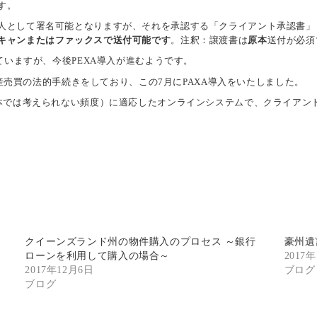
す。
人として署名可能となりますが、それを承認する「クライアント承認書」
キャンまたはファックスで送付可能です
。注釈：譲渡書は
原本
送付が必須
ていますが、今後PEXA導入が進むようです。
不動産売買の法的手続きをしており、この7月にPAXA導入をいたしました。
日本では考えられない頻度）に適応したオンラインシステムで、クライアン
クイーンズランド州の物件購入のプロセス ～銀行
豪州遺
ローンを利用して購入の場合～
2017
2017年12月6日
ブログ
ブログ