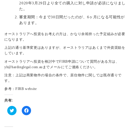
2020年3月29日より全ての購入に対し申請が必須になりまし
た。
審査期間：今まで30日間だったのが、6ヶ月になる可能性が
あります。
オーストラリアへ投資をお考えの方は、かなり余裕持った予定組みが必要
になります。
上記の通り基準変更はありますが、オーストラリアはあくまで外資奨励を
しています。
オーストラリアへ投資を検討中でFIRB申請について質問がある方は、
yh@hardinglegal.com.auまでメールにてご連絡ください。
注意：上記は商業物件の場合の条件で、居住物件に関しては既存通りで
す。
参考：
FIRB website
共有:
ク
F
リ
a
ッ
c
ク
e
し
b