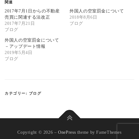
関連
て
o
T
o
2017年7月1日からの不動産
外国人の空室罰金について
w
k
i
で
売買に関連する法改正
2018年8月6日
t
共
2017年7月21日
ブログ
t
有
e
す
ブログ
r
る
で
に
共
は
外国人の空室罰金について
有
ク
－アップデート情報
(
リ
新
ッ
2019年5月4日
し
ク
ブログ
い
し
ウ
て
ィ
く
ン
だ
ド
さ
ウ
い
で
(
開
新
き
し
カテゴリー:
ブログ
ま
い
す
ウ
)
ィ
ン
ド
ウ
で
開
き
Copyright © 2026
–
OnePress
theme by FameThemes
ま
す