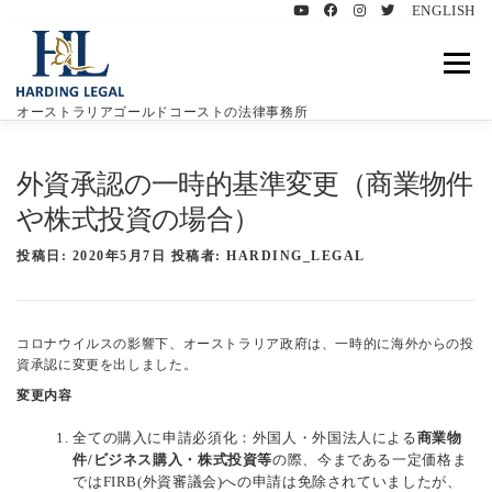
ENGLISH
コ
ン
メニュ
テ
ン
オーストラリアゴールドコーストの法律事務所
ツ
へ
ハーディングリーガルについて
特徴
業務内容
ス
外資承認の一時的基準変更（商業物件
キ
や株式投資の場合）
ッ
プ
豪州遺言書について
お客様の声
ブログ
投稿日:
2020年5月7日
投稿者:
HARDING_LEGAL
お問い合わせ
コロナウイルスの影響下、オーストラリア政府は、一時的に海外からの投
資承認に変更を出しました。
変更内容
全ての購入に申請必須化：外国人・外国法人による
商業物
件/ビジネス購入・株式投資等
の際、今まである一定価格ま
ではFIRB(外資審議会)への申請は免除されていましたが、