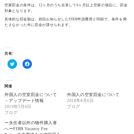
空家罰金の条件は、12ヶ月のうち合算して6ヶ月以上空家の場合に、罰金
対象となります。
具体的な罰金額は、前回お知らせしたFIRB申請費用と同額で、条件を満
たさなかった年に罰金が課せられます。
共有:
ク
F
リ
a
ッ
c
ク
e
し
b
関連
て
o
T
o
外国人の空室罰金について
外国人の空室罰金について
w
k
i
で
－アップデート情報
2018年8月6日
t
共
2019年5月4日
ブログ
t
有
e
す
ブログ
r
る
で
に
共
は
ー永住者以外の物件購入者
有
ク
へーFIRB Vacancy Fee
(
リ