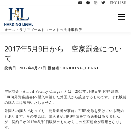
ENGLISH
コ
ン
メニュ
テ
ン
オーストラリアゴールドコーストの法律事務所
ツ
へ
ハーディングリーガルについて
特徴
業務内容
ス
2017年5月9日から 空家罰金につい
キ
て
ッ
プ
豪州遺言書について
お客様の声
ブログ
投稿日:
2017年8月21日
投稿者:
HARDING_LEGAL
お問い合わせ
空家罰金（Annual Vacancy Charge）とは、2017年5月9日午後7時以降、
FIRB(外資審議会)へ購入申請した外国人から該当するものです。それ以前
の購入には該当いたしません。
外国人の購入であっても、開発業者が事前にFIRB免除を受けている契約
もあります。その場合は、購入者がFIRB申請をする必要はありません
が、契約日か2017年5月9日以降のものからこの空家罰金が適用となりま
す。