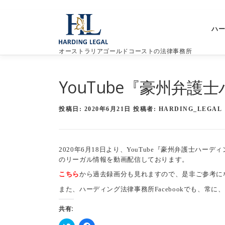
コ
ン
ハ
テ
ン
オーストラリアゴールドコーストの法律事務所
ツ
へ
ス
YouTube『豪州弁
キ
ッ
プ
投稿日:
2020年6月21日
投稿者:
HARDING_LEGAL
2020年6月18日より、YouTube『豪州弁護士ハ
のリーガル情報を動画配信しております。
こちら
から過去録画分も見れますので、是非ご参考に
また、ハーディング法律事務所Facebookでも、常
共有: