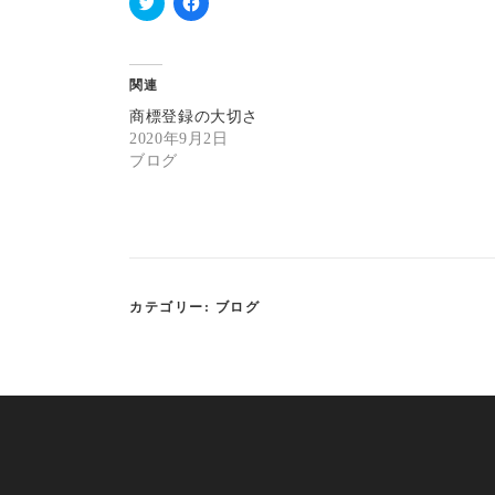
ク
F
リ
a
ッ
c
ク
e
し
b
関連
て
o
T
o
商標登録の大切さ
w
k
i
で
2020年9月2日
t
共
ブログ
t
有
e
す
r
る
で
に
共
は
有
ク
(
リ
新
ッ
し
ク
い
し
ウ
て
カテゴリー:
ブログ
ィ
く
ン
だ
ド
さ
ウ
い
で
(
開
新
き
し
ま
い
す
ウ
)
ィ
ン
ド
ウ