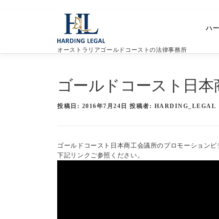
コ
ン
ハ
テ
ン
オーストラリアゴールドコーストの法律事務所
ツ
へ
ス
ゴールドコースト日本
キ
ッ
プ
投稿日:
2016年7月24日
投稿者:
HARDING_LEGAL
ゴールドコースト日本商工会議所のプロモーションビ
下記リンクご参照ください。