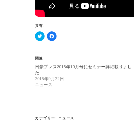
共有:
ク
F
リ
a
ッ
c
ク
e
し
b
関連
て
o
T
o
日豪プレス2015年10月号にセミナー詳細載りまし
w
k
i
で
た
t
共
2015年9月22日
t
有
e
す
ニュース
r
る
で
に
共
は
有
ク
(
リ
新
ッ
し
ク
い
し
ウ
て
カテゴリー:
ニュース
ィ
く
ン
だ
ド
さ
ウ
い