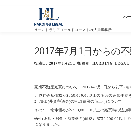
コ
ン
ハ
テ
ン
オーストラリアゴールドコーストの法律事務所
ツ
へ
ス
2017年7月1日から
キ
ッ
プ
投稿日:
2017年7月21日
投稿者:
HARDING_LEGAL
豪州不動産売買について、2017年7月1日から以下2
1. 物件売却価格が$750,000.00以上の場合の追加手
2. FIRB(外資審議会)の申請費用の値上げについて
その１ 物件価格が$750,000.00以上の売買時の追
物件(更地・居住・商業物件)価格が$750,000.00以上
になりました。