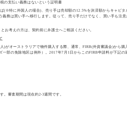
タルゲイン税の支払い義務はないという証明書
取得ができなければ(※特に外国人の場合)、売り手は売却額の12.5%を決済額か
払う義務は買い手へ移行します。従って、売り手だけでなく、買い手も注
買おうとお考えの方は、契約前に弁護士へご相談ください。
て
人)がオーストラリアで物件購入する際、通常、FIRB(外資審議会)から
一部の免除地区は例外）。2017年7月1日からこのFIRB申請料が下記
す。審査期間は現在約2-3週間です。