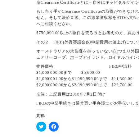
※Clearance Certificateとは＝自分はキャピ
もし売り手がClearance Certificateの
せん。そして決済直後、この源泉徴収額をATOへ支
へご相談ください。
$750,000.00以上の物件を売ろうとお考えの方、
その２ FIRB(外資審議会)の申請費用の値上げについ
オーストラリアの永住権を持っていない方(つまり外国
ュアリーコーブ、ホープアイランド、ロイヤルパインズ
物件価格 FIRB申請料
$1,000.000.00まで $5,600.00
$1,000.001.00から$1,999,999.00まで $11,300.00
$2,000,000.00から$2,999,999.00まで $22,700.00
※注：上記費用は2018年7月2日付け
FIRBの申請手続きは通常買い手弁護士がお手伝いしま
共有:
ク
F
リ
a