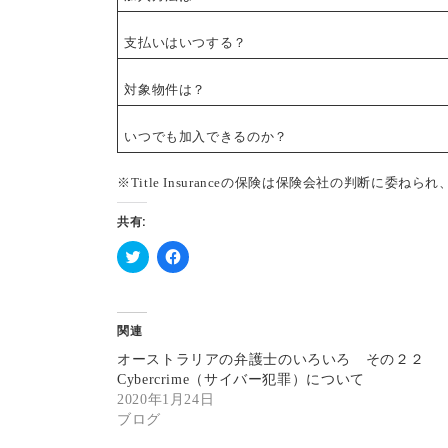
支払いはいつする？
対象物件は？
いつでも加入できるのか？
※Title Insuranceの保険は保険会社の判断に委
共有:
ク
F
リ
a
ッ
c
ク
e
し
b
関連
て
o
T
o
オーストラリアの弁護士のいろいろ その２２
w
k
i
で
Cybercrime（サイバー犯罪）について
t
共
2020年1月24日
t
有
e
す
ブログ
r
る
で
に