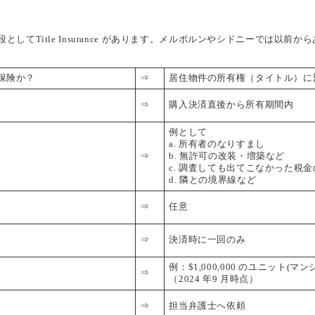
てTitle Insurance があります。メルボルンやシドニーでは以
。
いう保険か？
⇒
居住物件の所有権（タイトル）に
⇒
購入決済直後から所有期間内
例として
a. 所有者のなりすまし
⇒
b. 無許可の改装・増築など
c. 調査しても出てこなかった税
d. 隣との境界線など
⇒
任意
⇒
決済時に一回のみ
例：$1,000,000 のユニット(マン
⇒
（2024 年9 月時点）
⇒
担当弁護士へ依頼