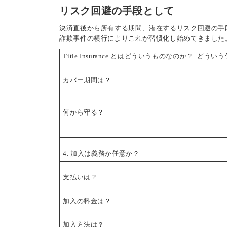
リスク回避の手段として
決済直後から所有する期間、潜在するリスク回避の手段とし
詐欺事件の横行によりこれが習慣化し始めてきました
Title Insurance とはどういうものなのか？ どう
カバー期間は？
何から守る？
4. 加入は義務か任意か？
支払いは？
加入の料金は？
加入方法は？