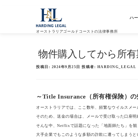
コ
ン
ハ
テ
ン
オーストラリアゴールドコーストの法律事務所
ツ
へ
ス
物件購入してから所有
キ
ッ
プ
投稿日:
2024年9月25日
投稿者:
HARDING_LEGAL
～Title Insurance（所有権保険
オーストラリアでは、ここ数年、頻繁なウイルスメー
そのため、送金の場合は、メールで受け取った口座明
そんな中、Netflixで話題になった「地面師たち」
大手企業でもこのような多額の詐欺に遭ってしまうと