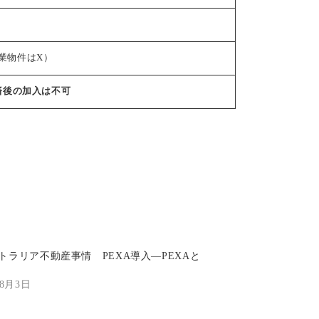
業物件はX）
済後の加入は不可
トラリア不動産事情 PEXA導入―PEXAと
年8月3日