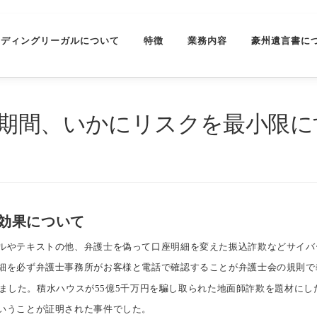
ーディングリーガルについて
特徴
業務内容
豪州遺言書に
期間、いかにリスクを最小限に
）の効果について
ルやテキストの他、弁護士を偽って口座明細を変えた振込詐欺などサイ
細を必ず弁護士事務所がお客様と電話で確認することが弁護士会の規則
を観ました。積水ハウスが55億5千万円を騙し取られた地面師詐欺を題材に
いうことが証明された事件でした。